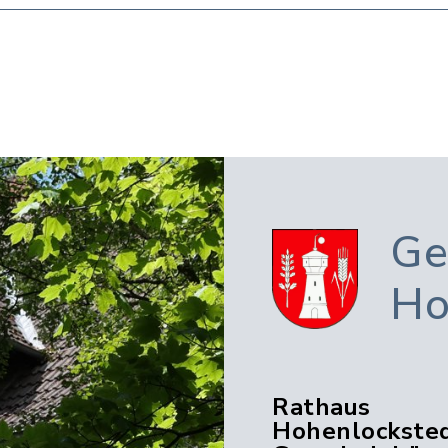
Ge
Ho
Rathaus
Hohenlocksted