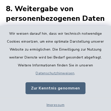
8. Weitergabe von
personenbezogenen Daten
Wir weisen darauf hin, dass wir technisch notwendige
Dieser Hinweis gilt für alle durch
Cookies einsetzen, um eine optimale Darstellung unserer
Auftragsverarbeitung angebundenen Dienste
Website zu ermöglichen. Die Einwilligung zur Nutzung
oder Möglichkeiten der Einbindung
weiterer Dienste wird bei Bedarf gesondert abgefragt.
optionaler Module. Eine gesonderte
Weitere Informationen finden Sie in unseren
Einwilligung wird, sofern eine solche
Datenschutzhinweisen
.
erforderlich ist, eingeholt.
Eine Übermittlung Ihrer Daten an Dritte zu
Zur Kenntnis genommen
anderen als den im Folgenden aufgeführten
Zwecken findet nicht statt.
Impressum