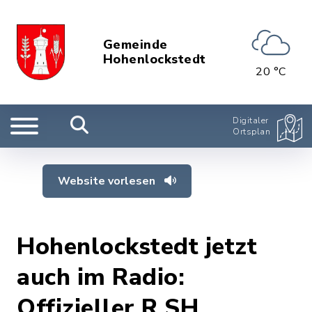
Gemeinde
Hohenlockstedt
20 °C
Digitaler
Ortsplan
Website vorlesen
Hohenlockstedt jetzt
auch im Radio:
Offizieller R.SH