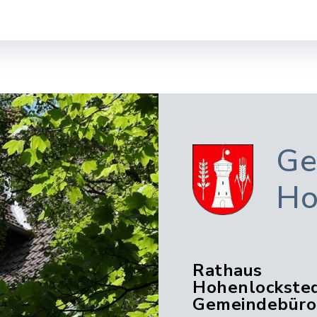
Ge
Ho
Rathaus
Hohenlocksted
Gemeindebüro