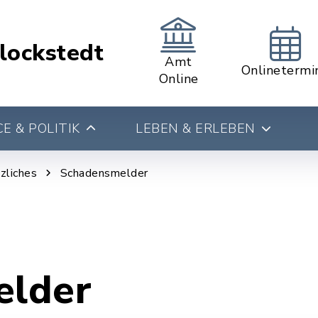
lockstedt
Amt
Onlinetermi
Online
E & POLITIK
LEBEN & ERLEBEN
zliches
Schadensmelder
elder