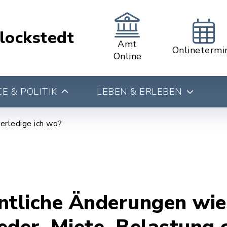
lockstedt
Amt
Onlinetermi
Online
E & POLITIK
LEBEN & ERLEBEN
erledige ich wo?
tliche Änderungen wie