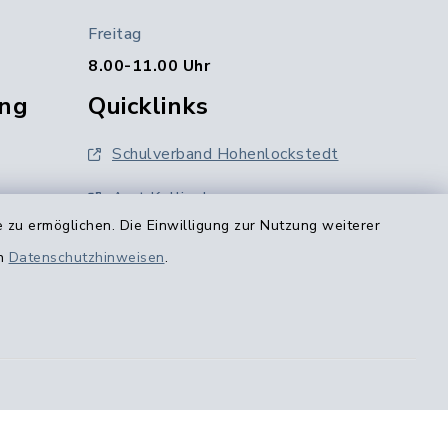
Freitag
8.00-11.00 Uhr
ng
Quicklinks
Schulverband Hohenlockstedt
Amt Kellinghusen
 zu ermöglichen. Die Einwilligung zur Nutzung weiterer
Kreis Steinburg
en
Datenschutzhinweisen
.
0
Holsteiner Auenland
ghusen.de
Region Itzehoe