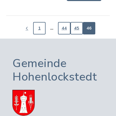
1
…
44
45
46
Gemeinde
Hohenlockstedt