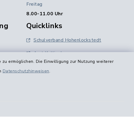
Freitag
8.00-11.00 Uhr
ng
Quicklinks
Schulverband Hohenlockstedt
Amt Kellinghusen
 zu ermöglichen. Die Einwilligung zur Nutzung weiterer
Kreis Steinburg
en
Datenschutzhinweisen
.
0
Holsteiner Auenland
ghusen.de
Region Itzehoe