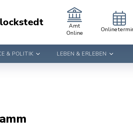
lockstedt
Amt
Onlinetermi
Online
E & POLITIK
LEBEN & ERLEBEN
ramm