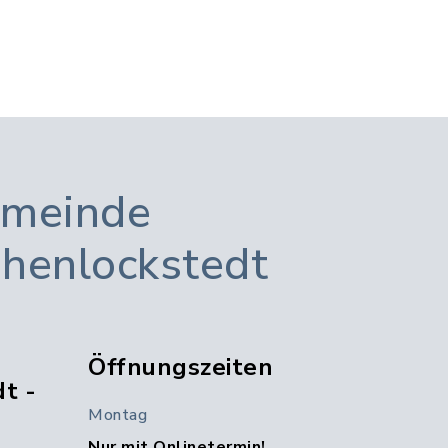
meinde
henlockstedt
Öffnungszeiten
t -
Montag
Nur mit Onlinetermin!