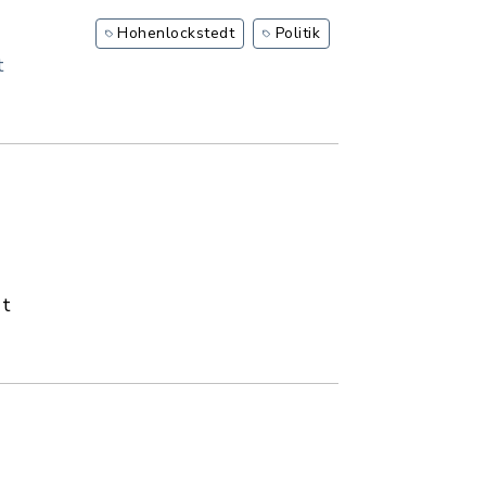
Hohenlockstedt
Politik
t
dt