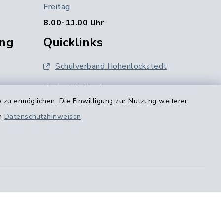
Freitag
8.00-11.00 Uhr
ng
Quicklinks
Schulverband Hohenlockstedt
Amt Kellinghusen
 zu ermöglichen. Die Einwilligung zur Nutzung weiterer
Kreis Steinburg
en
Datenschutzhinweisen
.
0
Holsteiner Auenland
ghusen.de
Region Itzehoe