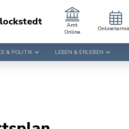
lockstedt
Amt
Onlinetermi
Online
E & POLITIK
LEBEN & ERLEBEN
rtsplan