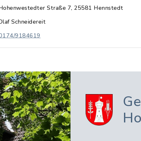
Hohenwestedter Straße 7, 25581 Hennstedt
Olaf Schneidereit
0174/9184619
Ge
Ho