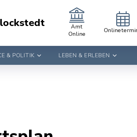
lockstedt
Amt
Onlinetermi
Online
E & POLITIK
LEBEN & ERLEBEN
rtsplan