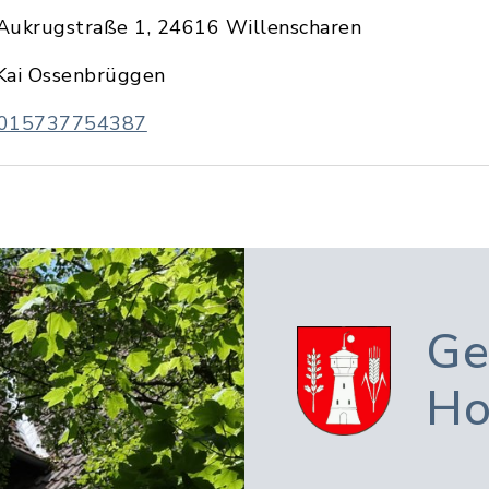
Aukrugstraße 1, 24616 Willenscharen
Kai Ossenbrüggen
015737754387
Ge
Ho