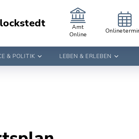
lockstedt
Amt
Onlinetermi
Online
E & POLITIK
LEBEN & ERLEBEN
rtsplan