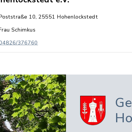
Poststraße 10, 25551 Hohenlockstedt
Frau Schimkus
04826/376760
Ge
Ho