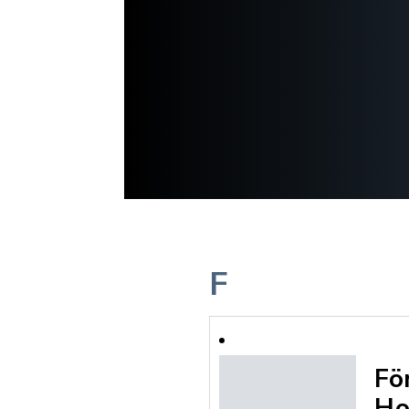
F
Fö
Ho