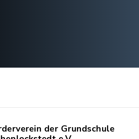
rderverein der Grundschule
henlockstedt e.V.