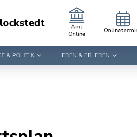
lockstedt
Amt
Onlinetermi
Online
E & POLITIK
LEBEN & ERLEBEN
rtsplan