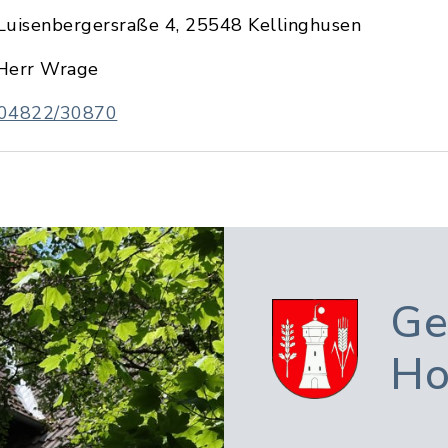
Luisenbergersraße 4, 25548 Kellinghusen
Herr Wrage
04822/30870
Ge
Ho