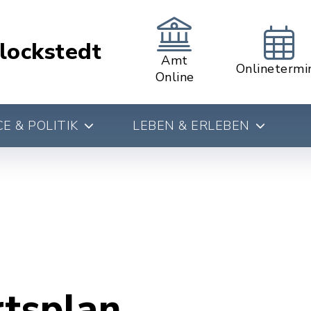
lockstedt
Amt
Onlinetermi
Online
E & POLITIK
LEBEN & ERLEBEN
rtsplan