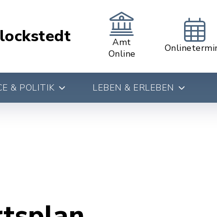
lockstedt
Amt
Onlinetermi
Online
E & POLITIK
LEBEN & ERLEBEN
rtsplan