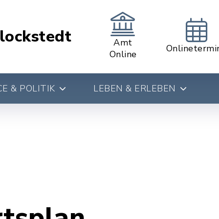
lockstedt
Amt
Onlinetermi
Online
E & POLITIK
LEBEN & ERLEBEN
rtsplan